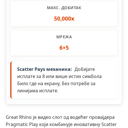
МАКС. ДОБИТАК
50,000x
МРЕЖА
6×5
Scatter Pays механика:
Добијате
исплате за 8 или више истих симбола
било где на екрану, без потребе за
линијама исплате.
Great Rhino је видео слот од водећег провајдера
Pragmatic Play који комбинује иновативну Scatter