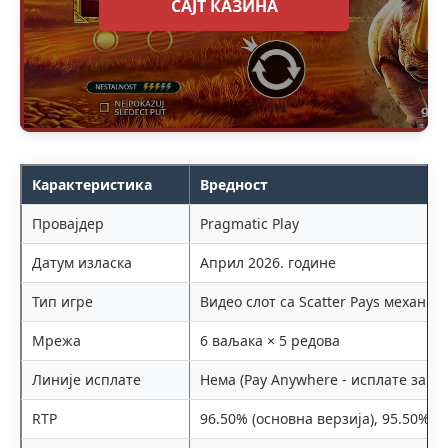
САЈТ КАЗИНА
Карактеристика
Вредност
Провајдер
Pragmatic Play
Датум изласка
Април 2026. године
Тип игре
Видео слот са Scatter Pays механик
Мрежа
6 ваљака × 5 редова
Линије исплате
Нема (Pay Anywhere - исплате за 8+
RTP
96.50% (основна верзија), 95.50% и