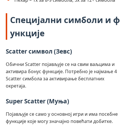
Специјални симболи и ф
ункције
Scatter символ (Зевс)
Обични Scatter појављује се на свим ваљцима и
активира бонус функције. Потребно је најмање 4
Scatter симбола за активирање бесплатних
окретаја.
Super Scatter (Муња)
Појављује се само у основној игри и има посебне
функције које могу значајно повећати добитке.