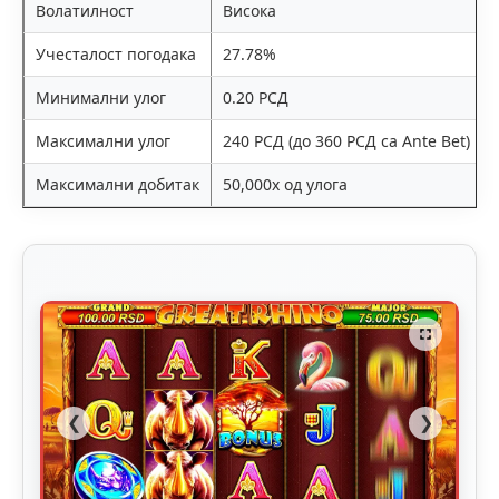
Волатилност
Висока
Учесталост погодака
27.78%
Минимални улог
0.20 РСД
Максимални улог
240 РСД (до 360 РСД са Ante Bet)
Максимални добитак
50,000x од улога
❮
❯